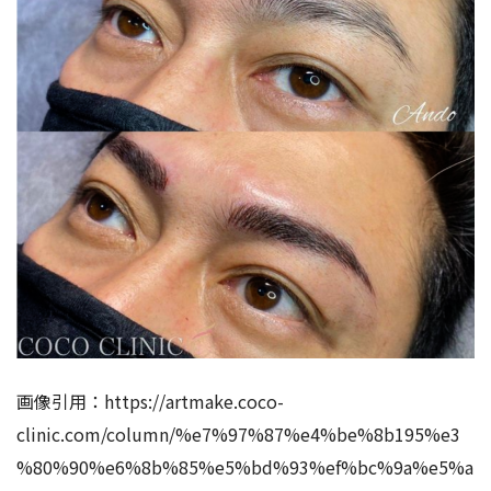
画像引用：
https://artmake.coco-
clinic.com/column/%e7%97%87%e4%be%8b195%e3
%80%90%e6%8b%85%e5%bd%93%ef%bc%9a%e5%a