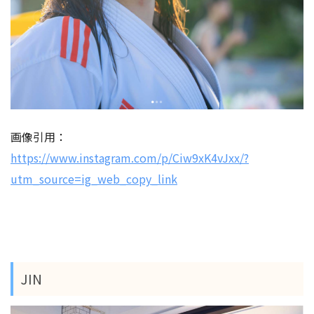
画像引用：
https://www.instagram.com/p/Ciw9xK4vJxx/?
utm_source=ig_web_copy_link
JIN