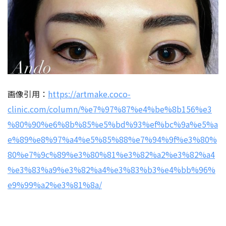
画像引用：
https://artmake.coco-
clinic.com/column/%e7%97%87%e4%be%8b156%e3
%80%90%e6%8b%85%e5%bd%93%ef%bc%9a%e5%a
e%89%e8%97%a4%e5%85%88%e7%94%9f%e3%80%
80%e7%9c%89%e3%80%81%e3%82%a2%e3%82%a4
%e3%83%a9%e3%82%a4%e3%83%b3%e4%bb%96%
e9%99%a2%e3%81%8a/