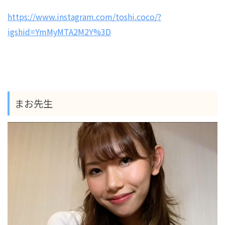
https://www.instagram.com/toshi.coco/?
igshid=YmMyMTA2M2Y%3D
まお先生