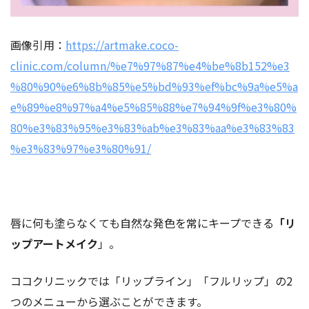
画像引用：
https://artmake.coco-
clinic.com/column/%e7%97%87%e4%be%8b152%e3
%80%90%e6%8b%85%e5%bd%93%ef%bc%9a%e5%a
e%89%e8%97%a4%e5%85%88%e7%94%9f%e3%80%
80%e3%83%95%e3%83%ab%e3%83%aa%e3%83%83
%e3%83%97%e3%80%91/
唇に何も塗らなくても自然な発色を常にキープできる
「リ
ップアートメイク
」。
ココクリニックでは「リップライン」「フルリップ」の2
つのメニューから選ぶことができます。