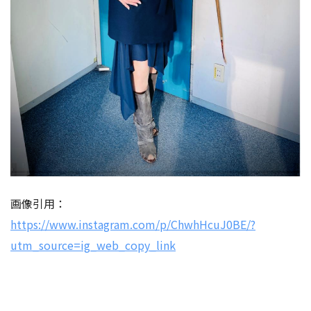
画像引用：
https://www.instagram.com/p/ChwhHcuJ0BE/?
utm_source=ig_web_copy_link