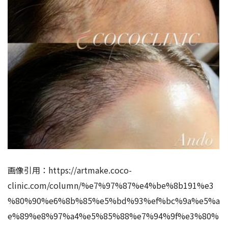
画像引用：
https://artmake.coco-
clinic.com/column/%e7%97%87%e4%be%8b191%e3
%80%90%e6%8b%85%e5%bd%93%ef%bc%9a%e5%a
e%89%e8%97%a4%e5%85%88%e7%94%9f%e3%80%