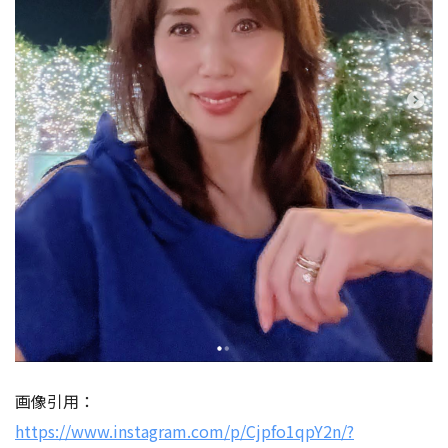
画像引用：
https://www.instagram.com/p/Cjpfo1qpY2n/?