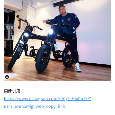
画像引用：
https://www.instagram.com/p/Cj7hHlxPn7k/?
utm_source=ig_web_copy_link