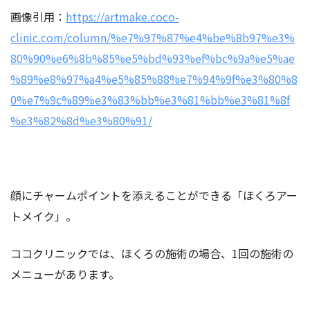
画像引用：
https://artmake.coco-
clinic.com/column/%e7%97%87%e4%be%8b97%e3%
80%90%e6%8b%85%e5%bd%93%ef%bc%9a%e5%ae
%89%e8%97%a4%e5%85%88%e7%94%9f%e3%80%8
0%e7%9c%89%e3%83%bb%e3%81%bb%e3%81%8f
%e3%82%8d%e3%80%91/
顔にチャームポイントを添えることができる「ほくろアー
トメイク」。
ココクリニックでは、ほくろの施術の場合、1回の施術の
メニューがあります。