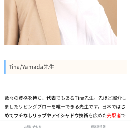
Tina/Yamada先生
数々の資格を持ち、
代表
でもあるTina先生。先ほど紹介し
ましたリビングブローを唯一できる先生です。日本で
はじ
めてフチなしリップやアイシャドウ技術
を広めた
先駆者
で
もあります。両手を自由自在に使えるのが特技で、海外か
お問い合わせ
運営者情報